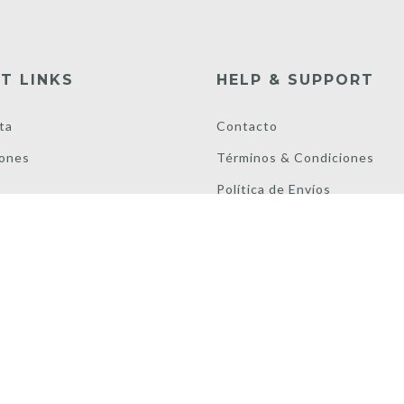
T LINKS
HELP & SUPPORT
ta
Contacto
ones
Términos & Condiciones
s
Política de Envíos
Cambios y Devoluciones
Políticas de Privacidad
Libro de Reclamaciones