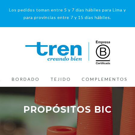
Los pedidos toman entre 5 y 7 días hábiles para Lima y
para provincias entre 7 y 15 días hábiles.
A
BORDADO
TEJIDO
COMPLEMENTOS
PROPÓSITOS BIC