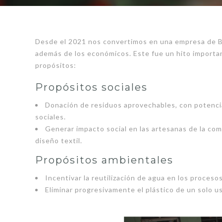
Desde el 2021 nos convertimos en una empresa de Be
además de los económicos. Este fue un hito importan
propósitos:
Propósitos sociales
Donación de residuos aprovechables, con potencia
sociales.
Generar impacto social en las artesanas de la co
diseño textil.
Propósitos ambientales
Incentivar la reutilización de agua en los proce
Eliminar progresivamente el plástico de un solo u