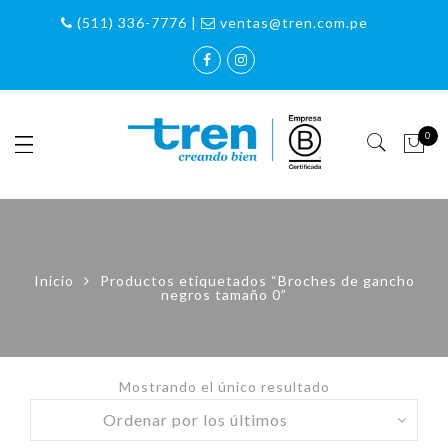
(511) 336-7776 |
ventas@tren.com.pe
0
Inicio
Productos etiquetados “Broches de gancho
negros tamaño 0”
Mostrando el único resultado