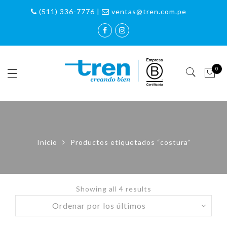
(511) 336-7776 |
ventas@tren.com.pe
0
Inicio
Productos etiquetados “costura”
Showing all 4 results
Sorted
by
latest