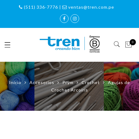
(511) 336-7776 |
ventas@tren.com.pe
0
Inicio
Accesorios
Prym
Crochet
Agujas de
Crochet Arcoiris