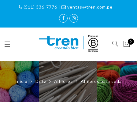
(511) 336-7776 |
ventas@tren.com.pe
0
Inicio
Dritz
Alfileres
Alfileres para seda