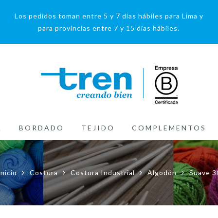
Los pedidos toman entre 5 y 7 días hábiles para Lima y
para provincias entre 7 y 15 días hábiles.
A
BORDADO
TEJIDO
COMPLEMENTOS
Inicio
Costura
Costura Industrial
Algodón
Suave 3