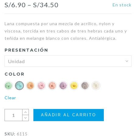
Price
S/
6.90
–
S/
34.50
En stock
range:
Lana compuesta por una mezcla de acrílico, nylon y
S/6.90
viscosa, torcida en tres cabos de tres hebras cada uno y
through
teñida en melange blanco con colores. Antialérgica.
S/34.50
PRESENTACIÓN
COLOR
Clear
AÑADIR AL CARRITO
SKU:
6115