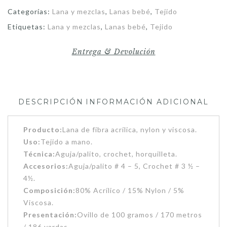
Categorías:
Lana y mezclas
,
Lanas bebé
,
Tejido
Etiquetas:
Lana y mezclas
,
Lanas bebé
,
Tejido
Entrega & Devolución
DESCRIPCIÓN
INFORMACIÓN ADICIONAL
Producto:
Lana de fibra acrílica, nylon y viscosa.
Uso:
Tejido a mano.
Técnica:
Aguja/palito, crochet, horquilleta.
Accesorios:
Aguja/palito # 4 – 5, Crochet # 3 ½ –
4½.
Composición:
80% Acrílico / 15% Nylon / 5%
Viscosa.
Presentación:
Ovillo de 100 gramos / 170 metros
/ 186 yardas.