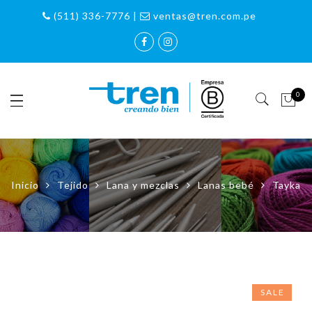
(511) 336-7776 |
ventas@tren.com.pe
0
Inicio
Tejido
Lana y mezclas
Lanas bebé
Tayka
SALE