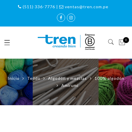
(511) 336-7776 |
ventas@tren.com.pe
0
Inicio
Tejido
Algodón y mezclas
100% algodón
Amirumi