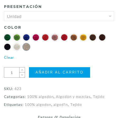
through
PRESENTACIÓN
S/74.80
COLOR
Clear
AÑADIR AL CARRITO
SKU:
423
Categorías:
100% algodón
,
Algodón y mezclas
,
Tejido
Etiquetas:
100% algodon
,
algod?n
,
Tejido
Entrega & Devolución