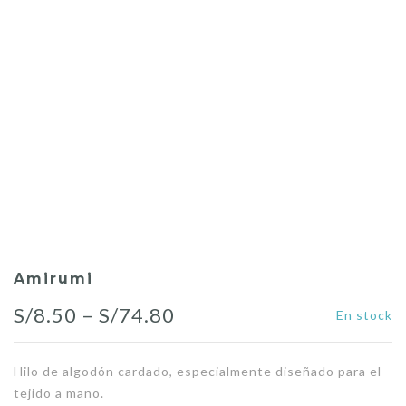
Amirumi
Price
S/
8.50
–
S/
74.80
En stock
range:
Hilo de algodón cardado, especialmente diseñado para el
S/8.50
tejido a mano.