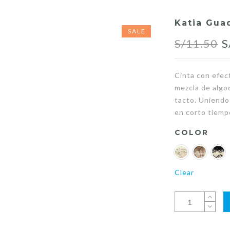
Katia Gua
SALE
O
S/
11.50
S
p
Cinta con efec
w
mezcla de algod
S
tacto. Uniendo
en corto tiemp
COLOR
Clear