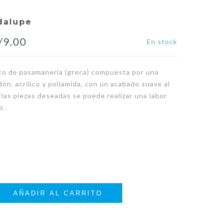
dalupe
riginal
Current
/
9.00
En stock
rice
price
to de pasamanería (greca) compuesta por una
as:
is:
ón, acrílico y poliamida, con un acabado suave al
/11.50.
S/9.00.
 las piezas deseadas se puede realizar una labor
o.
AÑADIR AL CARRITO