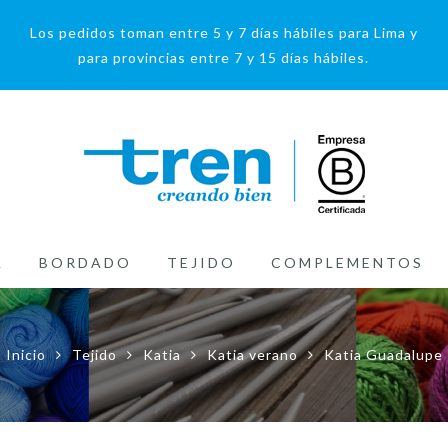
Los pedidos toman entre 5 y 7 días hábiles para Lima y
para provincias entre 7 y 15 días hábiles.
A
BORDADO
TEJIDO
COMPLEMENTOS
Inicio
Tejido
Katia
Katia verano
Katia Guadalupe