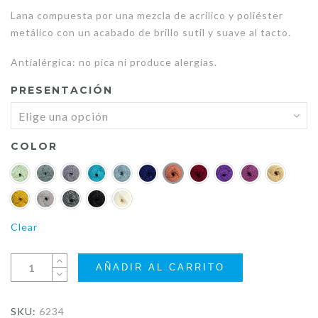
Lana compuesta por una mezcla de acrílico y poliéster
S/10.50
metálico con un acabado de brillo sutil y suave al tacto.
through
Antialérgica: no pica ni produce alergias.
S/56.00
PRESENTACIÓN
COLOR
Clear
AÑADIR AL CARRITO
SKU:
6234