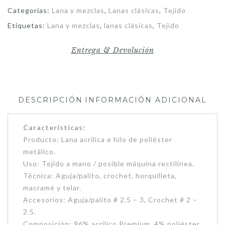
Categorías:
Lana y mezclas
,
Lanas clásicas
,
Tejido
Etiquetas:
Lana y mezclas
,
lanas clásicas
,
Tejido
Entrega & Devolución
DESCRIPCIÓN
INFORMACIÓN ADICIONAL
Características:
Producto: Lana acrílica e hilo de poliéster
metálico.
Uso: Tejido a mano / posible máquina rectilínea.
Técnica: Aguja/palito, crochet, horquilleta,
macramé y telar.
Accesorios: Aguja/palito # 2.5 – 3, Crochet # 2 –
2.5.
Composición: 96% acrílico Premium, 4% poliéster