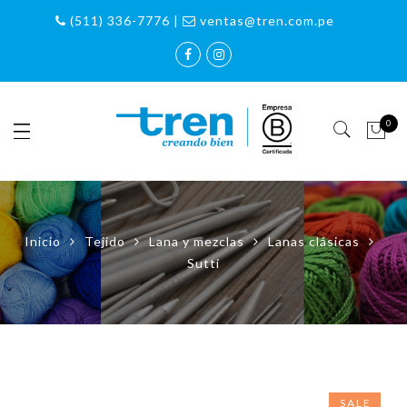
(511) 336-7776 |
ventas@tren.com.pe
0
Inicio
Tejido
Lana y mezclas
Lanas clásicas
Sutti
SALE