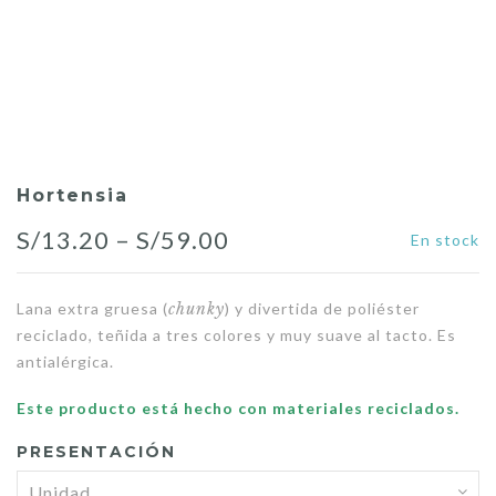
Hortensia
Price
S/
13.20
–
S/
59.00
En stock
range:
Lana extra gruesa (
chunky
) y divertida de poliéster
S/13.20
reciclado, teñida a tres colores y muy suave al tacto. Es
through
antialérgica.
S/59.00
Este producto está hecho con materiales reciclados.
PRESENTACIÓN