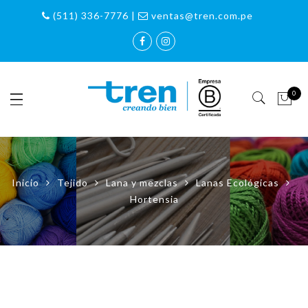
(511) 336-7776 |
ventas@tren.com.pe
0
Inicio
Tejido
Lana y mezclas
Lanas Ecológicas
Hortensia