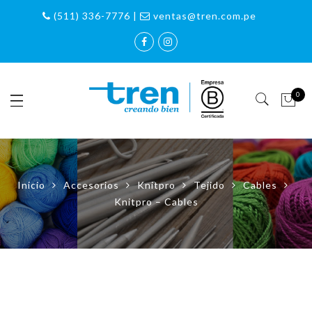
(511) 336-7776 |
ventas@tren.com.pe
0
Inicio
Accesorios
Knitpro
Tejido
Cables
Knitpro – Cables