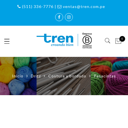
(511) 336-7776 |
ventas@tren.com.pe
0
Inicio
Dritz
Costura y bordado
Pasacintas