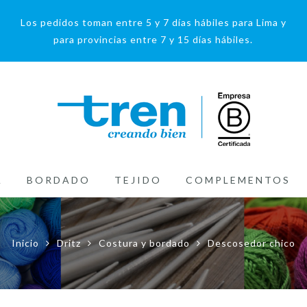
Los pedidos toman entre 5 y 7 días hábiles para Lima y
para provincias entre 7 y 15 días hábiles.
A
BORDADO
TEJIDO
COMPLEMENTOS
Inicio
Dritz
Costura y bordado
Descosedor chico